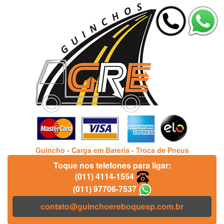
Guincho - Carga em Bateria - Troca de Pneus
Toque nos telefones para ligar:
(011) 4114-1554
(011) 97706-7537
contato@guinchoereboquesp.com.br