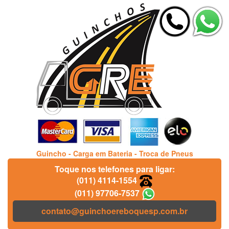
Guincho - Carga em Bateria - Troca de Pneus
Toque nos telefones para ligar:
(011) 4114-1554
(011) 97706-7537
contato@guinchoereboquesp.com.br