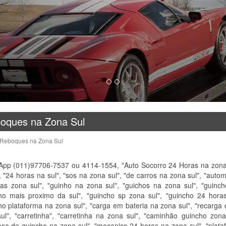
oques na Zona Sul
 Reboques na Zona Sul
pp (011)97706-7537 ou 4114-1554, "Auto Socorro 24 Horas na zona su
, "24 horas na sul", "sos na zona sul", "de carros na zona sul", "autom
as zona sul", "guinho na zona sul", "guichos na zona sul", "guinch
ho mais proximo da sul", "guincho sp zona sul", "guincho 24 hora
ho plataforma na zona sul", "carga em bateria na zona sul", "recarga d
ul", "carretinha", "carretinha na zona sul", "caminhão guincho zon
sa de guincho na zona sul", "mecanico 24 horas na zona sul", "plata