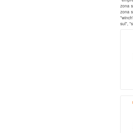
zona s
zona s
"winch
sul", 