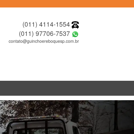
(011) 4114-1554
(011) 97706-7537
contato@guinchoereboquesp.com.br
Next