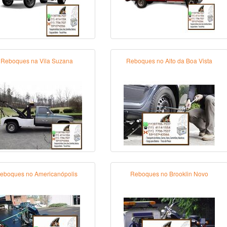
Reboques na Vila Suzana
Reboques no Alto da Boa Vista
eboques no Americanópolis
Reboques no Brooklin Novo