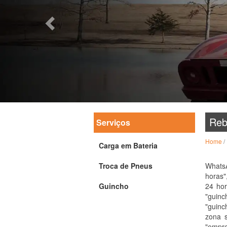
Reb
Serviços
Home
/
Carga em Bateria
Troca de Pneus
WhatsA
horas"
Guincho
24 hor
"guinc
"guinc
zona s
"empre