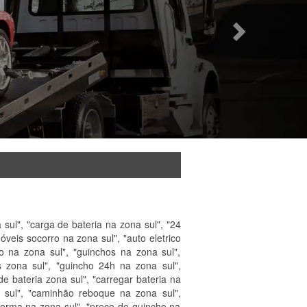
l", "carga de bateria na zona sul", "24
óveis socorro na zona sul", "auto eletrico
o na zona sul", "guinchos na zona sul",
s zona sul", "guincho 24h na zona sul",
e bateria zona sul", "carregar bateria na
a sul", "caminhão reboque na zona sul",
forma na zona sul", "preço de guincho na