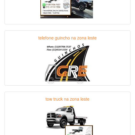
telefone guincho na zona leste
tow truck na zona leste