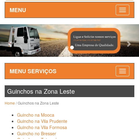
MENU
Previous
Nex
MENU SERVIÇOS
Guinchos na Zona Leste
Home
/ Guinchos na Zona Leste
Guincho na Mooca
Guincho na Vila Prudente
Guincho na Vila Formosa
Guincho no Bresser