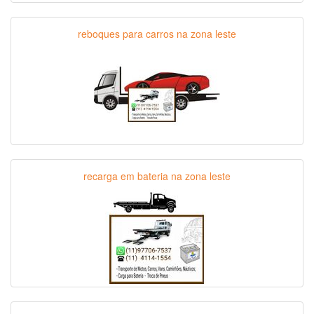
reboques para carros na zona leste
recarga em bateria na zona leste