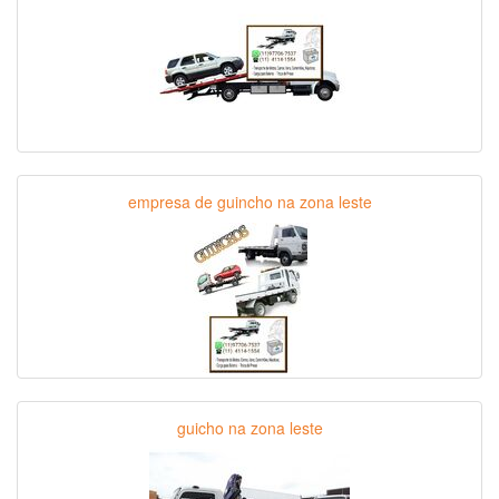
empresa de guincho na zona leste
guicho na zona leste