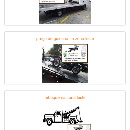
preço de guincho na zona leste
reboque na zona leste