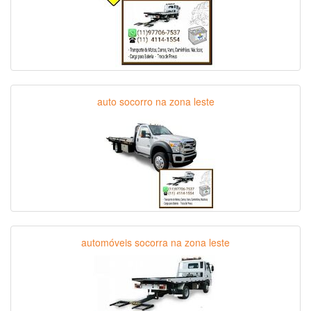
auto socorro na zona leste
automóveis socorra na zona leste