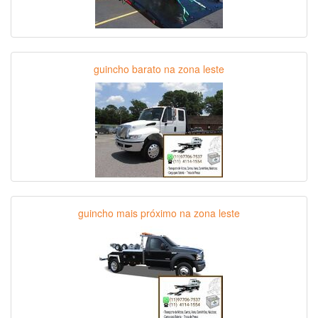
guincho barato na zona leste
guincho mais próximo na zona leste