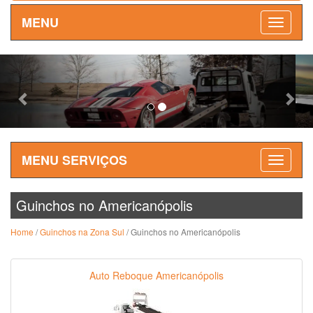
MENU
Previous
Nex
MENU SERVIÇOS
Guinchos no Americanópolis
Home
/
Guinchos na Zona Sul
/ Guinchos no Americanópolis
Auto Reboque Americanópolis