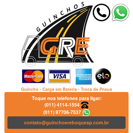
Guincho - Carga em Bateria - Troca de Pneus
Toque nos telefones para ligar:
(011) 4114-1554
(011) 97706-7537
contato@guinchoereboquesp.com.br